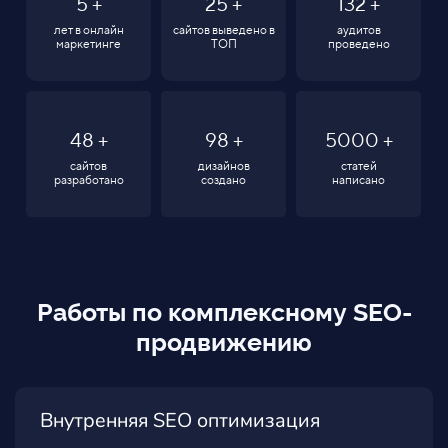
5
+
25
+
132
+
лет в онлайн
сайтов выведено в
аудитов
маркетинге
ТОП
проведено
48
+
98
+
5000
+
сайтов
дизайнов
статей
разработано
создано
написано
Работы по комплексному SEO-
продвижению
Внутренняя SEO оптимизация