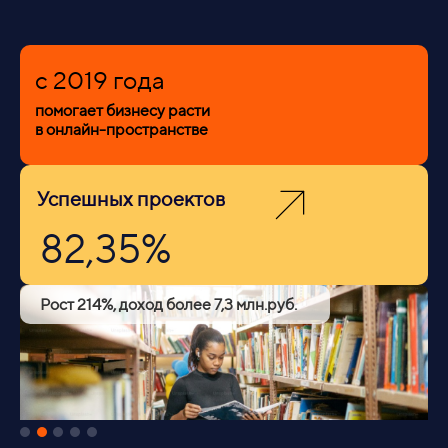
c 2019 года
помогает бизнесу расти
в онлайн-пространстве
Успешных проектов
82,35%
Рост 214%, доход более 7,3 млн.руб.