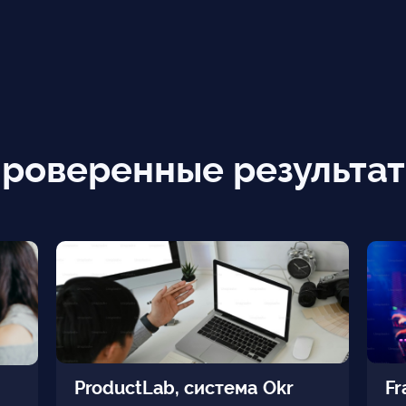
роверенные результа
ProductLab, система Okr
Fr