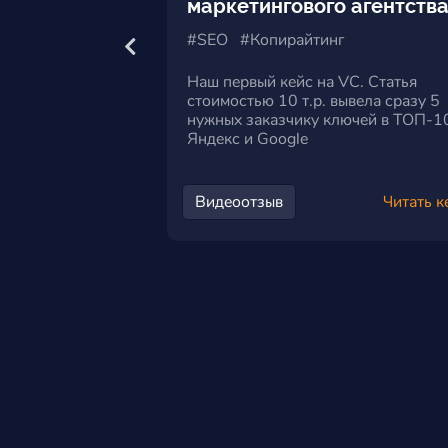
ный портал
маркетингового агентств
#SEO #Копирайтинг
ения количество
Наш первый кейс на VC. Статья
ска на пед-
стоимостью 10 т.р. вывела сразу 5
 214%, а на
нужных заказчику ключей в ТОП-1
рсах - на 56%, что
Яндекс и Google
и заработать
Видеоотзыв
Читать к
Читать кейс