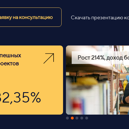
аявку на консультацию
Скачать презентацию к
спешных
ска,
Рост 214%, доход бо
оектов
82,35%