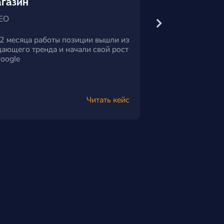
газин
металлолома
EO
#SEO #Я.Директ
 2 месяца работы позиции вышли из
Увеличение целево
дающего тренда и начали свой рост
поисковых систем в
Google
Читать кейс