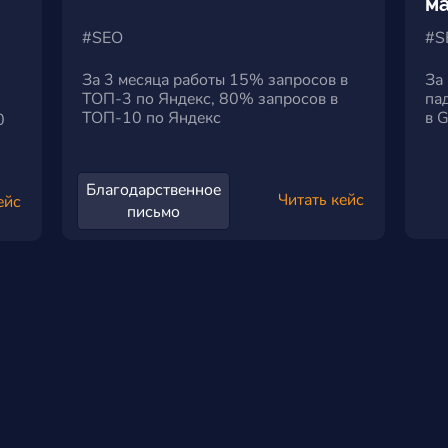
ма
а
#SEO
#S
За 3 месяца работы 15% запросов в
За
ТОП-3 по Яндекс, 80% запросов в
па
ТОП-10 по Яндекс
в 
0
Благодарственное
Читать кейс
ейс
письмо