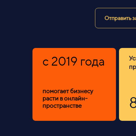
Отправить з
c 2019 года
У
700 000 пользователей из пои
пр
доход от 11 млн. руб. в год
помогает бизнесу
расти в онлайн-
пространстве