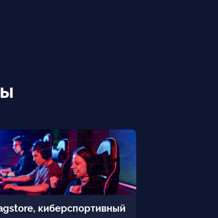
ты
agstore, киберспортивный
«Акрон Холди