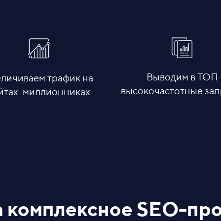
Выводим в ТОП
еличиваем трафик на
высокочастотные за
йтах-миллионниках
а комплексное SEO-пр