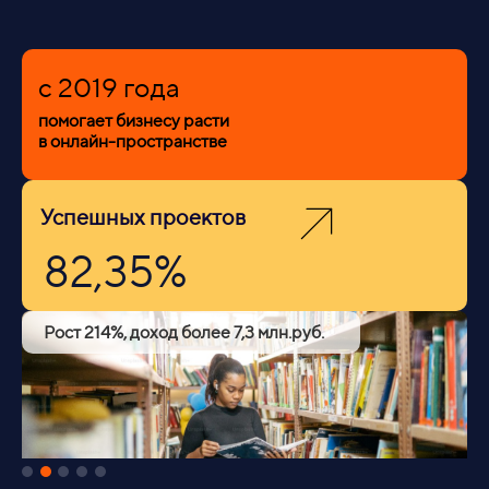
c 2019 года
помогает бизнесу расти
в онлайн-пространстве
Успешных проектов
82,35%
Рост 214%, доход более 7,3 млн.руб.