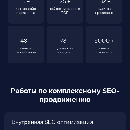
5
+
25
+
132
+
лет в онлайн
сайтов выведено в
аудитов
маркетинге
ТОП
проведено
48
+
98
+
5000
+
сайтов
дизайнов
статей
разработано
создано
написано
Работы по комплексному SEO-
продвижению
Внутренняя SEO оптимизация