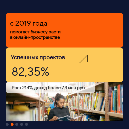
c 2019 года
помогает бизнесу расти
в онлайн-пространстве
Успешных проектов
82,35%
Рост 214%, доход более 7,3 млн.руб.