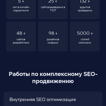
5
+
25
+
132
+
лет в онлайн
сайтов выведено в
аудитов
маркетинге
ТОП
проведено
48
+
98
+
5000
+
сайтов
дизайнов
статей
разработано
создано
написано
Работы по комплексному SEO-
продвижению
Внутренняя SEO оптимизация