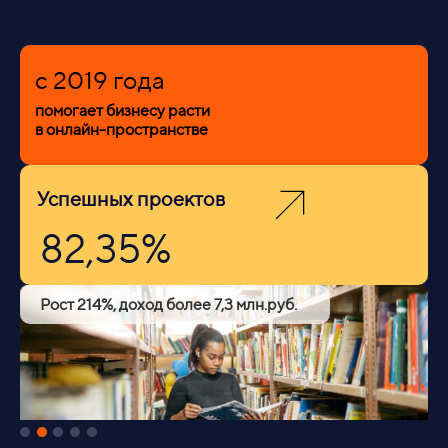
c 2019 года
помогает бизнесу расти
в онлайн-пространстве
Успешных проектов
82,35%
Рост 214%, доход более 7,3 млн.руб.