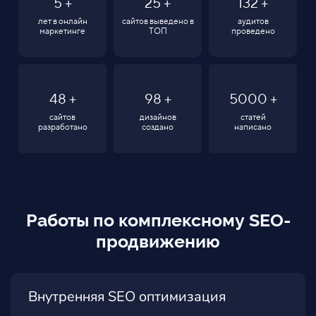
5
+
25
+
132
+
лет в онлайн
сайтов выведено в
аудитов
маркетинге
ТОП
проведено
48
+
98
+
5000
+
сайтов
дизайнов
статей
разработано
создано
написано
Работы по комплексному SEO-
продвижению
Внутренняя SEO оптимизация