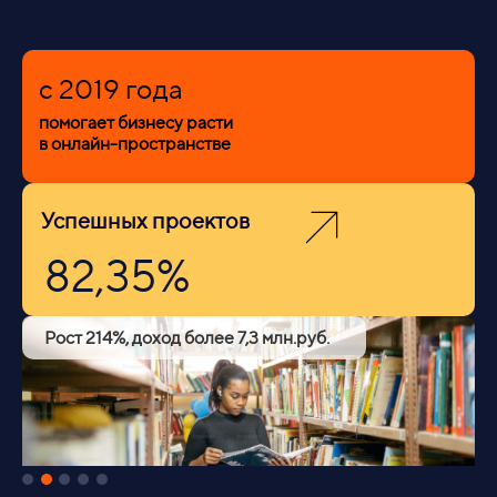
c 2019 года
помогает бизнесу расти
в онлайн-пространстве
Успешных проектов
82,35%
Рост 214%, доход более 7,3 млн.руб.