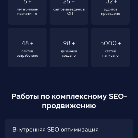
5
+
25
+
132
+
лет в онлайн
сайтов выведено в
аудитов
маркетинге
ТОП
проведено
48
+
98
+
5000
+
сайтов
дизайнов
статей
разработано
создано
написано
Работы по комплексному SEO-
продвижению
Внутренняя SEO оптимизация