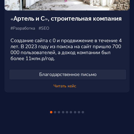
СК Флагман, инвентарные крепи
#Разработка #SEO #Дизайн
Редизайн и перенос сайта на новый хостинг и
админ-панель ModX. Главный запрос клиента
выведен в ТОП-10 Яндекс. Работы сделаны за
3 месяца.
Благодарственное письмо
Читать кейс