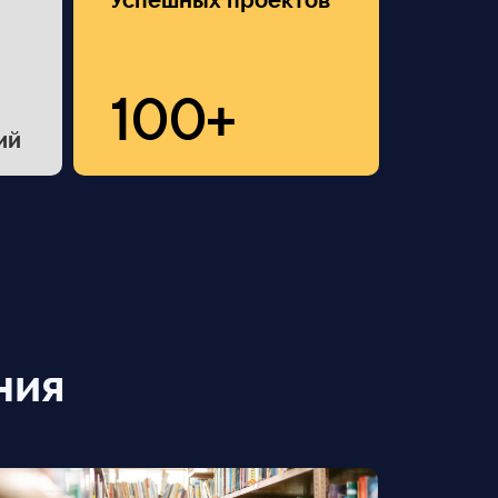
Успешных проектов
100+
ий
ния