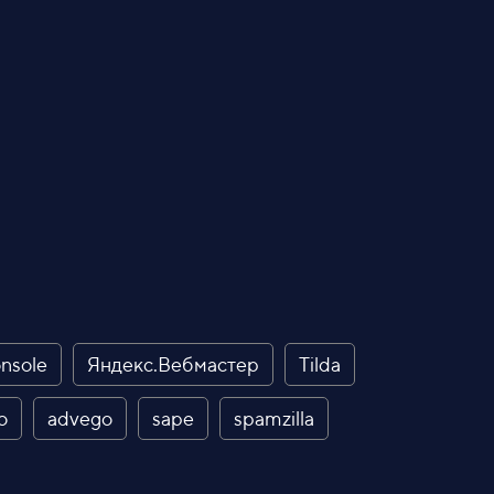
nsole
Яндекс.Вебмастер
Tilda
o
advego
sape
spamzilla