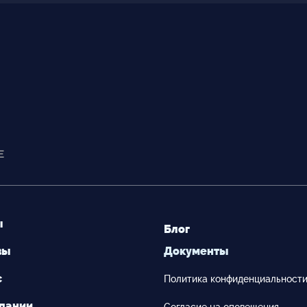
ы
Блог
вы
Документы
с
Политика конфиденциальност
пании
Согласие на оповещения