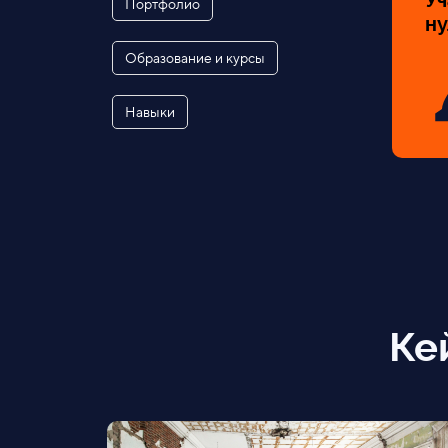
Уч
Портфолио
ну
Образование и курсы
Навыки
Ке