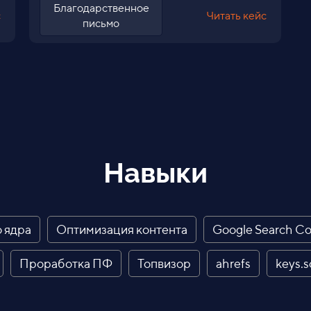
Благодарственное
с
Читать кейс
письмо
Навыки
 ядра
Оптимизация контента
Google Search Co
Проработка ПФ
Топвизор
ahrefs
keys.s