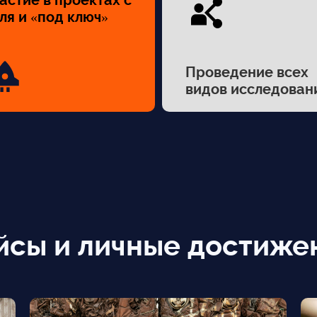
астие в проектах с
ля и «под ключ»
Проведение всех
видов исследован
йсы и личные достиже