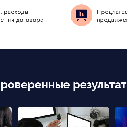
. расходы
Предлагае
чения договора
продвиже
роверенные результа