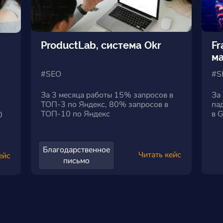
ProductLab, система Okr
Fr
ма
а
#SEO
#S
За 3 месяца работы 15% запросов в
За
ТОП-3 по Яндекс, 80% запросов в
па
ТОП-10 по Яндекс
в 
0
Благодарственное
Читать кейс
ейс
письмо