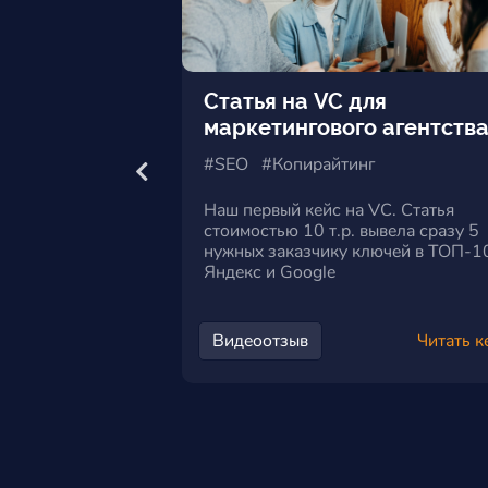
Статья на VC для
ный портал
маркетингового агентств
#SEO #Копирайтинг
ения количество
Наш первый кейс на VC. Статья
ска на пед-
стоимостью 10 т.р. вывела сразу 5
 214%, а на
нужных заказчику ключей в ТОП-1
рсах - на 56%, что
Яндекс и Google
и заработать
Видеоотзыв
Читать к
Читать кейс