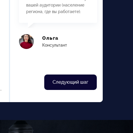
вашей аудитории (население
региона, где вы работаете).
Да
Нет
Ольга
Консультант
Укажите
Следующий шаг
Прогрес