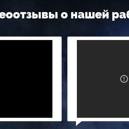
еоотзывы о нашей ра