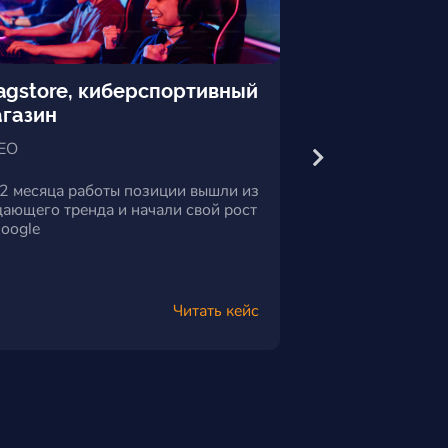
agstore, киберспортивный
«Акрон Холди
газин
металлолома
EO
#SEO #Я.Директ
 2 месяца работы позиции вышли из
Увеличение целево
дающего тренда и начали свой рост
поисковых систем в
Google
Читать кейс