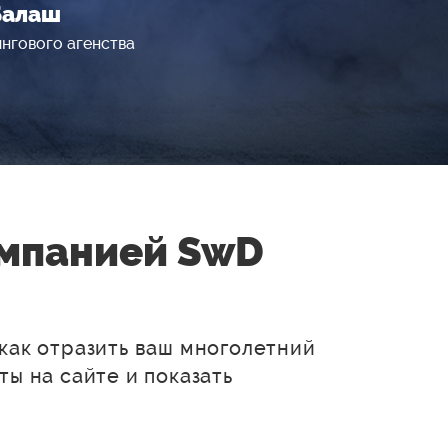
Балаш
нгового агенства
омпанией SwD
как отразить ваш многолетний
ты на сайте и показать