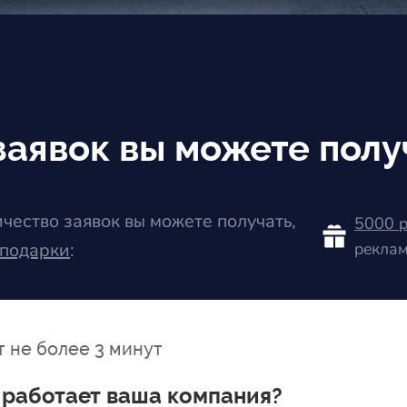
заявок вы можете полу
ичество заявок вы можете получать,
5000 р
 подарки
:
реклам
 не более 3 минут
е работает ваша компания?