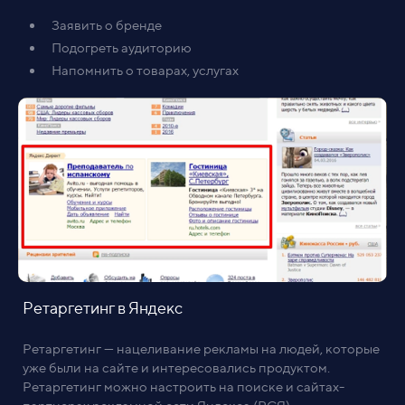
Заявить о бренде
Подогреть аудиторию
Напомнить о товарах, услугах
Ретаргетинг в Яндекс
Ретаргетинг — нацеливание рекламы на людей, которые
уже были на сайте и интересовались продуктом.
Ретаргетинг можно настроить на поиске и сайтах-