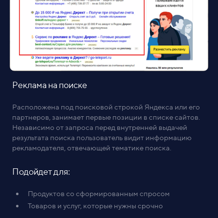
Реклама на поиске
Расположена под поисковой строкой Яндекса или его
партнеров, занимает первые позиции в списке сайтов.
Независимо от запроса перед внутренней выдачей
результата поиска пользователь видит информацию
рекламодателя, отвечающей тематике поиска.
Подойдет для:
Продуктов со сформированным спросом
Товаров и услуг, которые нужны срочно