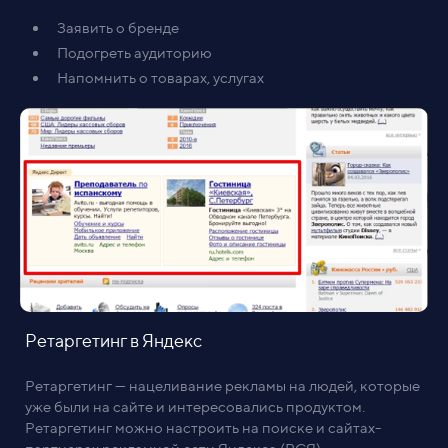
Заявить о бренде
Подогреть аудиторию
Напомнить о товарах, услугах
Ретаргетинг в Яндекс
Ретаргетинг — нацеливание рекламы на людей, которые
уже были на сайте и интересовались продуктом.
Ретаргетинг можно настроить на поиске и сайтах-