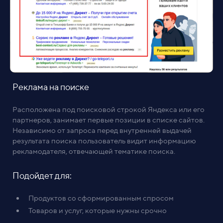
Реклама на поиске
Расположена под поисковой строкой Яндекса или его
партнеров, занимает первые позиции в списке сайтов.
Независимо от запроса перед внутренней выдачей
результата поиска пользователь видит информацию
рекламодателя, отвечающей тематике поиска.
Подойдет для:
Продуктов со сформированным спросом
Товаров и услуг, которые нужны срочно