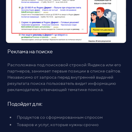
Реклама на поиске
Расположена под поисковой строкой Яндекса или его
партнеров, занимает первые позиции в списке сайтов.
Независимо от запроса перед внутренней выдачей
результата поиска пользователь видит информацию
рекламодателя, отвечающей тематике поиска.
Подойдет для:
Продуктов со сформированным спросом
Товаров и услуг, которые нужны срочно