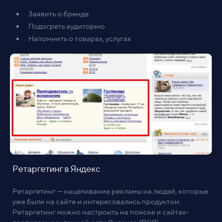
Заявить о бренде
Подогреть аудиторию
Напомнить о товарах, услугах
Ретаргетинг в Яндекс
Ретаргетинг — нацеливание рекламы на людей, которые
уже были на сайте и интересовались продуктом.
Ретаргетинг можно настроить на поиске и сайтах-