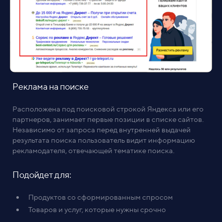
Реклама на поиске
Расположена под поисковой строкой Яндекса или его
партнеров, занимает первые позиции в списке сайтов.
Независимо от запроса перед внутренней выдачей
результата поиска пользователь видит информацию
рекламодателя, отвечающей тематике поиска.
Подойдет для:
Продуктов со сформированным спросом
Товаров и услуг, которые нужны срочно