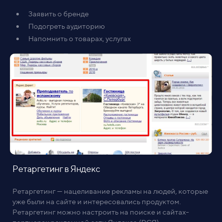
Заявить о бренде
Подогреть аудиторию
Напомнить о товарах, услугах
Ретаргетинг в Яндекс
Ретаргетинг — нацеливание рекламы на людей, которые
уже были на сайте и интересовались продуктом.
Ретаргетинг можно настроить на поиске и сайтах-