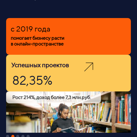
c 2019 года
помогает бизнесу расти
в онлайн-пространстве
Успешных проектов
82,35%
Рост 214%, доход более 7,3 млн.руб.