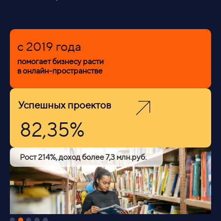
c 2019 года
помогает бизнесу расти
в онлайн-пространстве
Успешных проектов
82,35%
Рост 214%, доход более 7,3 млн.руб.