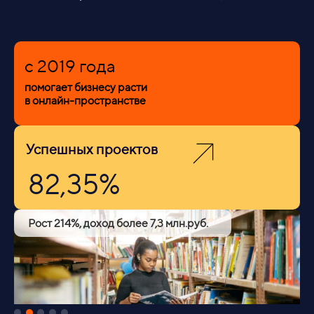
c 2019 года
помогает бизнесу расти
в онлайн-пространстве
Успешных проектов
82,35%
Рост 214%, доход более 7,3 млн.руб.