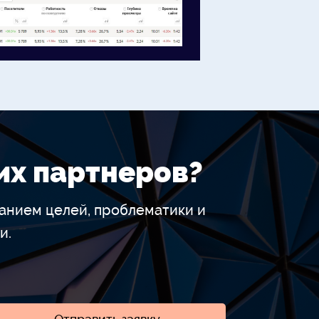
Увеличение тр
поисковых сис
их партнеров?
анием целей, проблематики и
и.