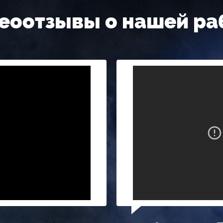
еоотзывы о нашей ра