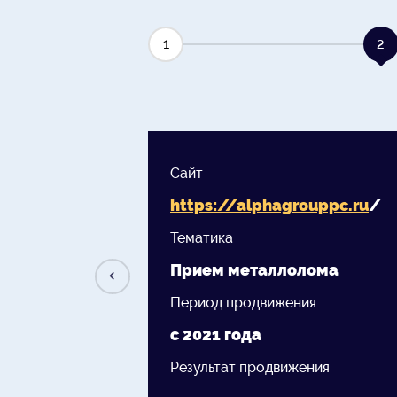
1
2
Сайт
https://
alphagrouppc.ru
/
Тематика
Прием металлолома
Период продвижения
с 2021 года
Результат продвижения