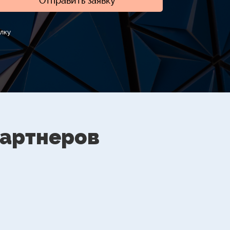
Отправить заявку
лку
партнеров