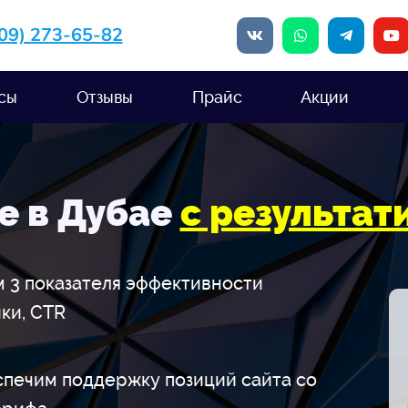
909) 273-65-82
сы
Отзывы
Прайс
Акции
е в Дубае
с результат
 3 показателя эффективности
ики, CTR
спечим поддержку позиций сайта со