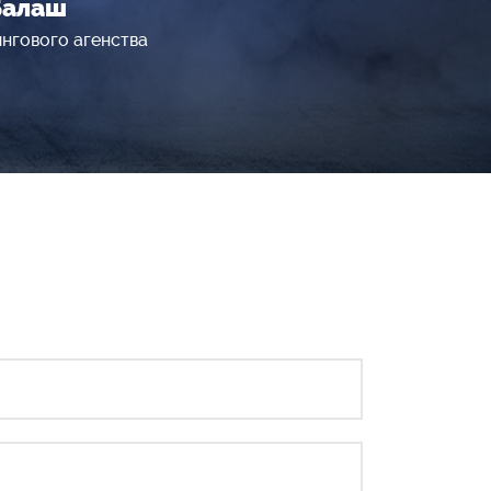
Балаш
нгового агенства