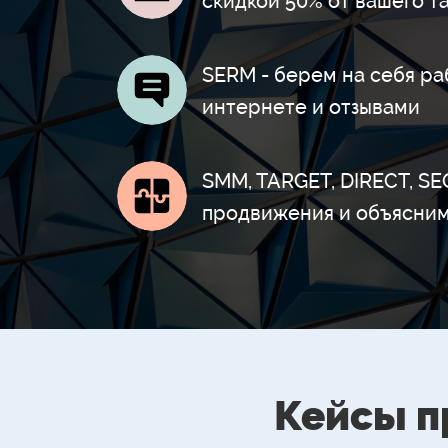
скидкой 50% от вашего т
SERM - берем на себя ра
интернете и отзывами
SMM, TARGET, DIRECT, S
продвижения и объясним
Кейсы п