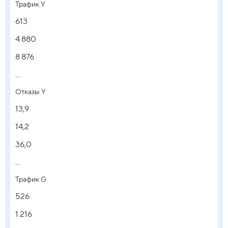
Трафик Y
613
4 880
8 876
...
Отказы Y
13,9
14,2
36,0
...
Трафик G
526
1 216