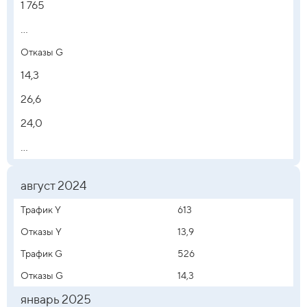
1 765
...
Отказы G
14,3
26,6
24,0
...
август 2024
Трафик Y
613
Отказы Y
13,9
Трафик G
526
Отказы G
14,3
январь 2025